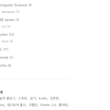
omputer Science
(4)
Network
(2)
WS series
(3)
S3
(2)
lutter
(10)
Dart
(4)
IL
(37)
ucene
(1)
otlin
(8)
ag
발자 블로그,
스프링,
일기,
kotlin,
코프링,
inx,
앱스토어 출시,
코틀린,
Flutter 2.0,
플러터,