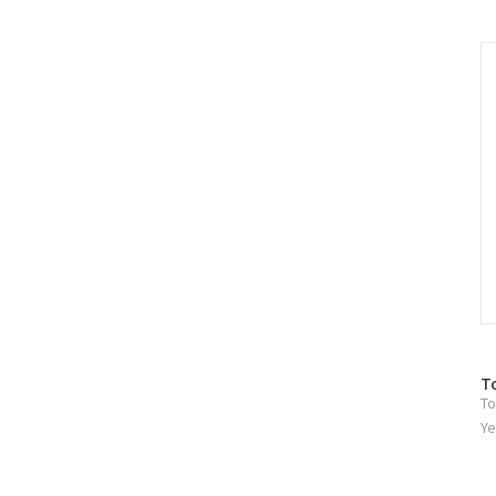
러
그
인
C
방
T
To
문
자
Ye
수