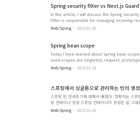
"com.queryds..
Spring security filter vs Nest.js Guard
In this article, I will discuss the Spring Securi
Filter is responsible for managing incoming re
filters that work in a specific order, similar to
Web/Spring
2023.01.30
guard has a specific role, making it easy to un
u..
Spring bean scope
Today I have learned about Spring bean scope
used scopes are Singleton, request, prototype
singleton scope is DEFAULT for spring bean. 
Web/Spring
2023.01.28
are singleton. Picture your API server code. @
@Repository, @Component, these are singleton
written, singleton beans are created, registere
스프링에서 싱글톤으로 관리하는 빈의 생
스프링 빈 생성주기에 대해서 배웠다. 정확히는 스프
링 컨테이너 생성 스프링 컨테이너의 생성은 말 그대로 Ap
빈 객체 등록 스프링 컨테이너가 생성되면 빈 객체 등
Web/Spring
2023.01.26
있다면, 필요한 의존관계가 빈 객체등록 시점에서 이
이라면 빈 객체등록이 끝나는 시점에 의존관계 주입도
자 주입이나, 필드주입을 받는 빈이 주입을 받는다.
콜백이 수행된다. 초기화 콜백은 Initializ..