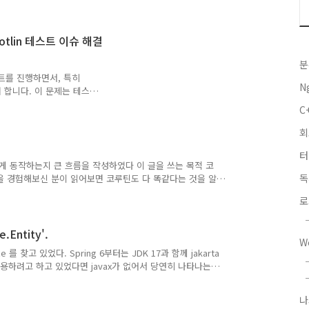
럭스 두 생태계가 있는데 MVC
걸까요? 오늘은 웹플럭스를
글의 내용 "스프링 웹플럭
 Kotlin 테스트 이슈 해결
로그래밍을 하기 위해서 사용
그래밍이 무엇인지, 왜 스프
분
그림은 리액티브 선언문에서
스트를 진행하면서, 특히
N
려 합니다. 이 문제는 테스트
 버그와 관련이 있습니다. 디
C
기에 좋겠다 생각이 들어서
ts를 작업하는 동안 테스트
오류가 발생하는 걸 봤습니다.
터
er registered for
게 동작하는지 큰 흐름을 작성하였다 이 글을 쓰는 목적 코
ks에 주입해줄 파라미터들을 못찾는
그래밍을 경험해보신 분이 읽어보면 코루틴도 다 똑같다는 것을 알
고 있는 사람이면 더 쉽게 이해하실 수 있을 것 같다. 그리고
로
구나라는 생각이 들었으면 해서 이 글을 작성한다. 비동기 프
 이전에는 IO바운드, 오래걸리는 CPU 연산등을 메인쓰레
 쓰레드 풀에 있는 다른 쓰레드에 작업을 넘기는 프로그래밍
e.Entity'.
W
e 를 찾고 있었다. Spring 6부터는 JDK 17과 함께 jakarta
사용하려고 하고 있었다면 javax가 없어서 당연히 나타나는
ier를 gradle에서 명시하는 방법이 있어서 jakarta를 명
.querydsl:querydsl-jpa:${queryDslVersion}"
나
-apt:${queryDslVersion}" 수정 이후 설정 implementation