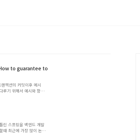
to guarantee to
 트랜잭션의 커밋이후 메시
 다루기 위해서 예시와 함께
/data/transactional-
nsactional outbox First,
 table as part of the
then publish it to a
션의 커..
코틀린 스프링을 백엔드 개발
할때 최근에 가장 많이 논
고 있는데, 개인적으로는 서