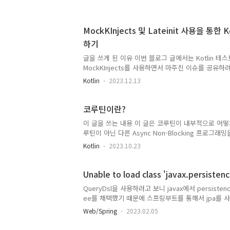
로 blog.mayleaf.dev 스프링 MVC, 스프링 웹플
는 멀티쓰레드 기반이고, 웹플럭스는 그러면 왜 쓰는
사용 하는 이유를 공유해보고자 이 글을 씁니다. 이 
MockKInjects 및 Lateinit 사용을 통한
스" 쓰는 이유가 뭐냐고 물어보면 저는 리액티브 프
하기
한다고 이야기할 것 같습니다. 그래서 리액티브 프로
링 웹플럭스를 사용하는지를 적었습니다. 본문 위 
글을 쓰게 된 이유 이번 블로그 글에서는 Kotlin 테
발췌해서 ..
MockKInjects를 사용하면서 마주친 이슈를 공유하
클래스 생성자의 실행과 Injectmock에서 발생하는
Kotlin
2023.12.13
버깅하면서 봤던 코드들을 공유하면 다른 분들이 보
공유하기 위해 글을 씁니다. 문제 상황 MockKInjec
클래스 생성자를 호출하면 Injectmock와 관련된 
코루틴이란?
오류 메시지는 다음과 같았습니다: No ParameterResolv
이 글을 쓰는 내용 이 글은 코루틴이 내부적으로 어떻
parameter [%s] in %s [%s]. injectmoc
루틴이 아닌 다른 Async Non-Blocking 프로
이슈였는데, 저같은 ..
리고자 썼다. 특히 Node.js의 이벤트루프 개념을 알
Kotlin
2023.10.23
그 알고 계신분들 중에서도 코틀린을 쓰는 이유가 있
로그래밍이란? 비동기 프로그래밍이 뭐냐고 물어본다면
드에서 처리하면 쓰레드 멜트다운이 일어나기 때문에
Unable to load class 'javax.persistenc
기법이라고 설명했을 것이다. 적어도 Node..
QueryDsl을 사용하려고 보니 javax에서 persistenc
ee를 채택했기 때문에 스프링부트를 통해서 jpa를 
에러라고 생각이 들었다. 인터넷에서 검색해보니 classif
Web/Spring
2023.02.05
시해서 문제를 해결했다. 이전 설정 implementation "com
annotationProcessor "com.querydsl:querydsl