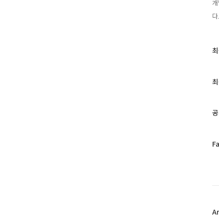
개
다
최
최
근
글
과
최
인
기
글
공
페
F
이
스
북
트
위
터
플
A