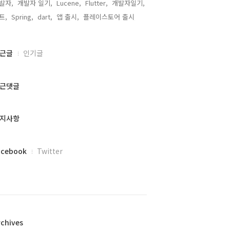
발자,
개발자 일기,
Lucene,
Flutter,
개발자일기,
트,
Spring,
dart,
앱 출시,
플레이스토어 출시,
근글
인기글
근댓글
지사항
acebook
Twitter
rchives