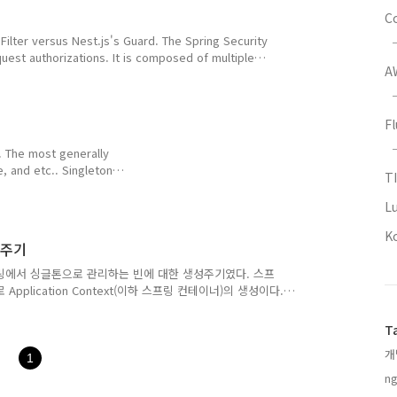
C
ty Filter versus Nest.js's Guard. The Spring Security
quest authorizations. It is composed of multiple
A
 the "Guard" feature in Nest.js. In Nest.js, each
derstand, and it is executed iteratively through the
F
. The most generally
, and etc.. Singleton
T
Most of beans we used
Controller, @Service,
L
. As at last I have
K
d, and injected their..
성주기
링에서 싱글톤으로 관리하는 빈에 대한 생성주기였다. 스프
plication Context(이하 스프링 컨테이너)의 생성이다.
록이 이뤄진다. 이때, 빈이 생성자 주입을 사용하도록 되어
뤄진다. 의존관계 주입 만약 모든 의존관계가 다 생성자 등록
T
 이미 끝나있을 것이다. 이 의존관계 주입단계에서는 수정
개
 초기화 콜백 위 단계에서 의존관계가 주입된 빈들은 초기화
1
ng