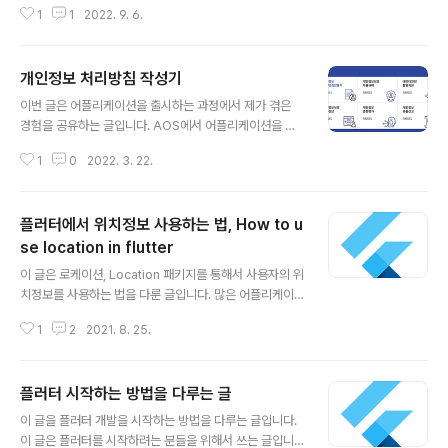
1
1
2022. 9. 6.
아 출시를 하고 바로 글을 씁니다. 글의 내용 이 글의 내용
은 어플리케이션을 출시하는 과정에서 겪었던 일들을 간략
하게 정리한 글이며, 자세한 내용은 목차별로 다루겠습니
개인정보 처리방침 작성기
다. 목차는 세 개입니다. 1. 출시 전에 했던 일 2. 출시 중에
글 내용
했던 일 3. 출시 후에 발생한 일 출시 전에 했던 일 먼저 출
이번 글은 어플리케이션을 출시하는 과정에서 제가 겪은
시 전에는 플러터로 어플리케이션 개발을 했습니다. 서버
경험을 공유하는 글입니다. AOS에서 어플리케이션을 작
를 직접 띄우진 않고, 파이어베이스를 이용해서 데이터베
성하고 앱을 출시하려고 하니 Privacy Policy를 적어야
이스와 메세징 서비스를 사용하였습니다. 광고로 먹고 살
1
0
2022. 3. 22.
하는 것을 알게 되었습니다. 법에 대해서 아직 잘 모르기도
예정이기 때문에, 애드몹 세팅을 해두었습니다. 어플리케
하고, 이런 서류를 작성해야할 것이라고 생각치 못했기 때
이션 로고는 디자이너 외주를 맡..
문에 처음에는 당황스러웠습니다. 그리고 단순히 어플리케
플러터에서 위치정보 사용하는 법, How to u
이션 개발, 마켓 작업하면 하면 되겠지했는데 아니어서 작
성하기가 어려웠습니다. 개인정보 처리방침 작성은 http
se location in flutter
글 내용
s://www.privacy.go.kr/ 개인정보보호 포털 공지 202
이 글은 로케이션, Location 패키지를 통해서 사용자의 위
2년 개인정보 불법유통 방지 이용자 신고제 운영 개인정보
치정보를 사용하는 법을 다룬 글입니다. 많은 어플리케이
보호위원회와 한국인터넷진흥원은인터넷 상 개인정보의
션의 기획에서는 위치정보를 필요합니다. 예를 들어, 근처
불법적인 유통을 방지하기 위하여 이용자 신고제를 운영합
1
2
2021. 8. 25.
에 있는 ATM기의 위치나, 음식점의 정보를 알기 위해서는
니다. 인터 www.privacy...
내 위치를 알아야하죠. 사용자가 본인의 위치정보를 사용
할 수 있게 하려면 어떻게 해야할까요? Location 사용자
플러터 시작하는 방법을 다루는 글
가 본인의 좌표를 얻기 위해서 사용하는 패키지가 바로 로
글 내용
케이션, location입니다. pubspec.yaml에서 디펜던시
이 글을 플러터 개발을 시작하는 방법을 다루는 글입니다.
를 추가한 다음 설치를 진행합니다. dependencies: loc
이 글은 플러터를 시작하려는 분들을 위해서 쓰는 글입니